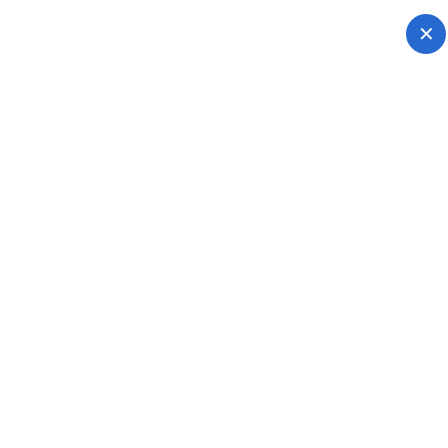
登录平台
✕
字节跳动二季度营收 澳门
威尼斯人赌场官网 超预
期，同比增长显著
2026-05-19
澳门威尼斯人赌场官网
字节跳动
精选摘要